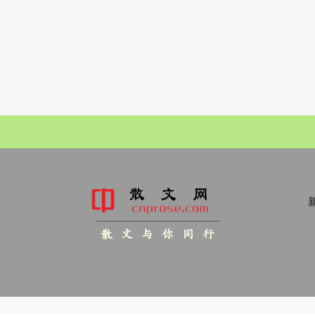
新
散 文 与 你 同 行