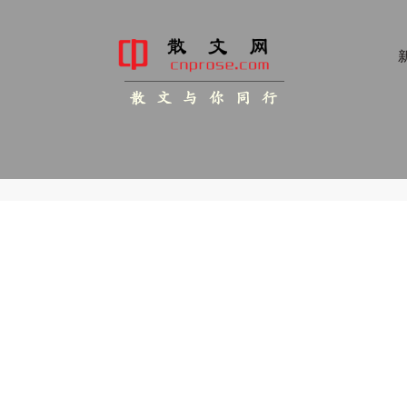
新
散 文 与 你 同 行