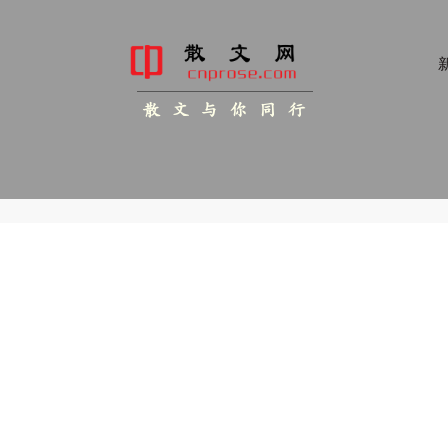
新
散 文 与 你 同 行