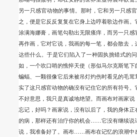
另一只感官动物的事情。那时，它和另一只感官
之，便是它反反复复在它身上边哼着歌边作画。
涂满海娜膏，画笔勾勒出无限瘙痒，而另一只感
再作画，它对它说，我画的每一笔，都会散去，
达些什么。于是它们陷入了一种固执挑错式的问
如，一个吹口哨的憔悴天使（形似马尔克斯笔下
蝙蝠、一颗很像它后来被吊灯灼伤时看见的毛茸
实了这只感官动物的确没有记住它的所有符号。
不好意思，我只是真诚地绝望。而画布对画家说
忘记，好吗？画家说，没有以后了，我的身体正
的病，那样还有治疗你的机会……它没有继续说
说，我准备好了。画布……画布在记忆的浪潮中