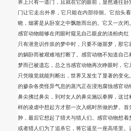
界上只有一道门，且就在它的眼前，显然通往卧
门让它走出外界，它只能在内部徘徊。它抬头看
晓，烟雾是从卧室之中飘散而出的。它又一次闭
感官动物能够在闭眼时窥见自己眼皮的淡粉肉红
只有潜意识作祟的梦中时，只要不做噩梦，那它
的躺卧而被艰难地打断了。感官动物不知道自己
梦而已被遗忘，总之当感官动物再次睁眼时，它
只凭嗅觉就能判断出，世界又发生了显著的变化
的掺杂各类怪异气息的蒸汽正在浸泡腐蚀感官动
鼻尖拂过鼻尖，到对女人的鼻尖施以拳脚，这过
样的凌虐中想起方才那一次入眠时所做的梦。首
肿，最后它想起了猎犬与猎人们。感官动物想着
或者猎人们为了追杀它，将它逼至一座高塔里。