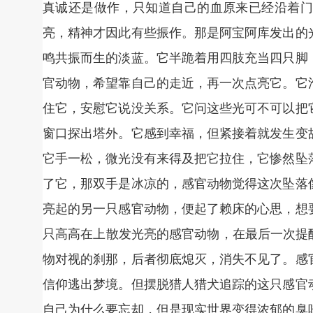
真诚还是做作，只知道自己的血原来已经沿着门
亮，精神才因此有些振作。那是阿宝阿库发出的
鸣共振而生的淡蓝。它半跪着用四肢充当四只脚
官动物，希望靠自己的走近，再一次点亮它。它
住它，安慰它说没关系。它问这些光可不可以把
窗口探出塔外。它感到幸福，但紧接着就发生变
它手一松，微光没有来得及把它拉住，它惨然坠
了它，那双手是冰凉的，感官动物觉得这次坠落
亮起的另一只感官动物，便起了赖床的心思，想
只高高在上散发光亮的感官动物，在最后一次提
物对视的刹那，后者彻底熄灭，消失不见了。感
信仰逃出梦境。但摆脱猎人猎犬追踪的这只感官
自己为什么要忘却，但是现实世界变得浓郁的臭