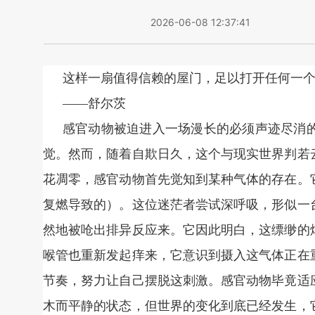
2026-06-08 12:37:41
这样一扇值得信赖的屋门，足以打开任何一
——舒尔茨
感官动物被迫进入一场漫长的必须声迹尽消
觉。然而，随着自欺日久，这个与现实世界判若
花凋零，感官动物首先觉知到某种气体的存在。
复燃导致的）。这位迷茫者尝试深呼吸，形似一
然地被呛出排异反应来。它因此明白，这缥缈的
喉管也重新发起痒来，它意识到摄入这气体正在
节奏，努力让自己摆脱这刺激。感官动物毕竟适
木而平静的状态，但世界的变化到底已经发生，