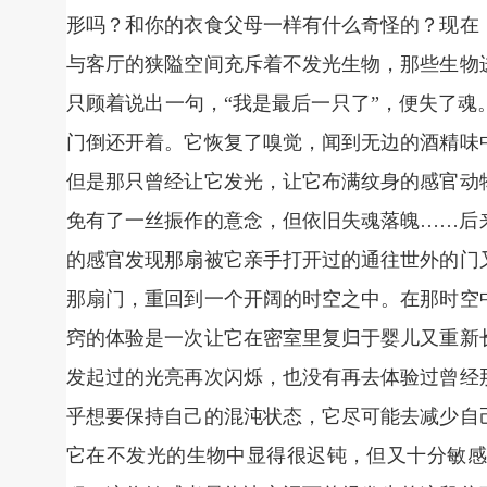
形吗？和你的衣食父母一样有什么奇怪的？现在
与客厅的狭隘空间充斥着不发光生物，那些生物
只顾着说出一句，“我是最后一只了”，便失了
门倒还开着。它恢复了嗅觉，闻到无边的酒精味
但是那只曾经让它发光，让它布满纹身的感官动
免有了一丝振作的意念，但依旧失魂落魄……后
的感官发现那扇被它亲手打开过的通往世外的门
那扇门，重回到一个开阔的时空之中。在那时空
窍的体验是一次让它在密室里复归于婴儿又重新
发起过的光亮再次闪烁，也没有再去体验过曾经
乎想要保持自己的混沌状态，它尽可能去减少自
它在不发光的生物中显得很迟钝，但又十分敏感