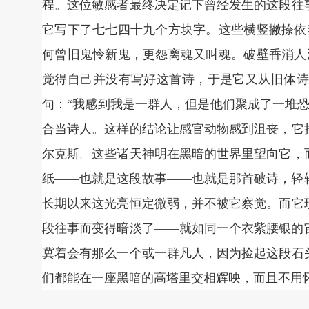
程。这位敏感者最终决定记下曾经发生的这段往
它写下了七七四十九个方块字。这些横竖撇捺依
何曾旧鬼怜新鬼，更怨离魂又叫魂。破壁香消人
觉得自己并没有写好这首诗，于是它又从旧体诗
句：“我感到我是一群人，但是他们聚成了一堆
合当诗人。这样的结论让感官动物感到沮丧，它
尔克斯。这些诸天神明在黑暗的世界里望向它，
纸——也就是这段故事——也就是那首破诗，轻
长期以来这光亮恒定微弱，并不被它察觉。而它
段往事而变得暗淡了——就如同一个衣紫腰银的
冀着会有那么一个或一群凡人，因为捡起这段石
们都能在一座黑暗的高塔里交相辉映，而且不用